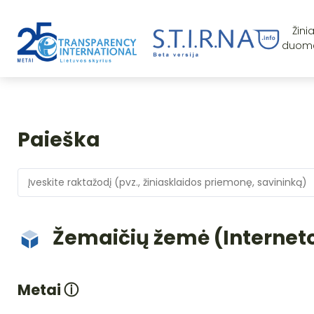
Žini
duom
Paieška
Žemaičių žemė (Interneto
Metai
ⓘ