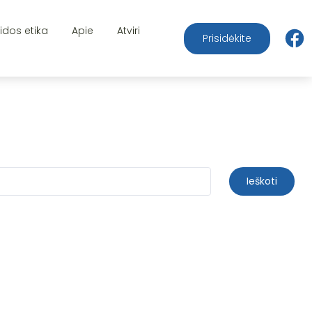
aidos etika
Apie
Atviri
Prisidėkite
Ieškoti