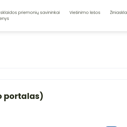
asklaidos priemonių savininkai
Viešinimo lėšos
Žiniaskl
enys
 portalas)