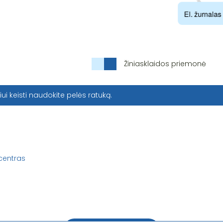
Žiniasklaidos priemonė
iui keisti naudokite pelės ratuką.
 centras