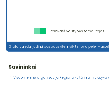
Politikas/ valstybės tarnautojas
Grafo vaizdui judinti paspauskite ir vilkite foną pele. Mastel
Savininkai
1.
Visuomeninė organizacija Regionų kultūrinių iniciatyvų