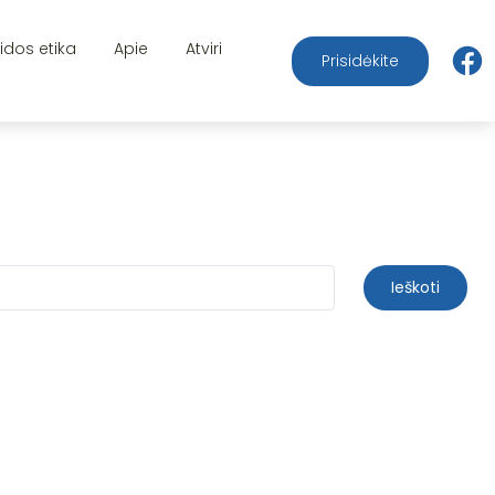
aidos etika
Apie
Atviri
Prisidėkite
Ieškoti