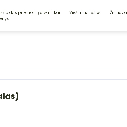
asklaidos priemonių savininkai
Viešinimo lėšos
Žiniaskl
enys
alas)