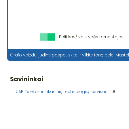
Politikas/ valstybės tarnautojas
Grafo vaizdui judinti paspauskite ir vilkite foną pele. Mastel
Savininkai
1.
UAB Telekomunikacinių technologijų servisas
100