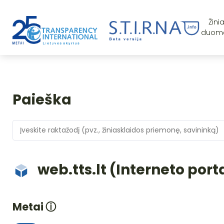
Žini
duom
Paieška
web.tts.lt (Interneto port
Metai
ⓘ