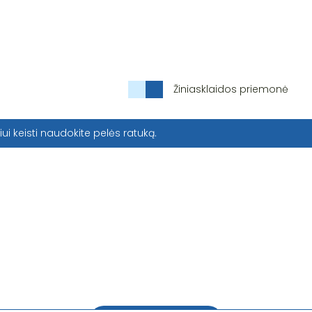
Žiniasklaidos priemonė
iui keisti naudokite pelės ratuką.