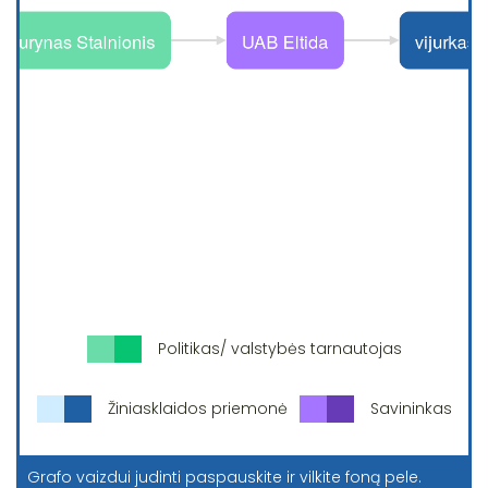
Politikas/ valstybės tarnautojas
Žiniasklaidos priemonė
Savininkas
Grafo vaizdui judinti paspauskite ir vilkite foną pele.