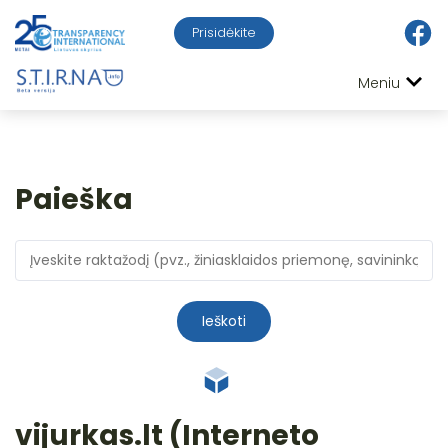
Prisidėkite
Meniu
Paieška
Ieškoti
vijurkas.lt (Interneto