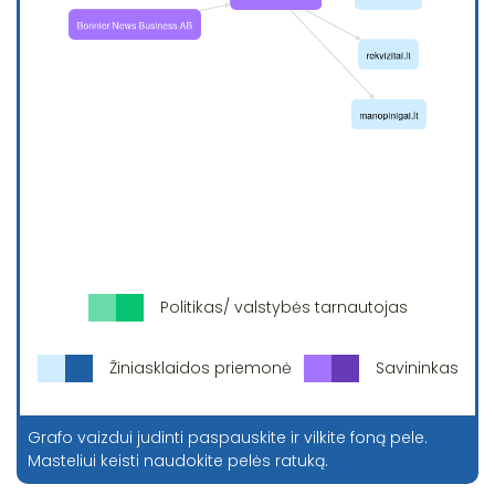
Politikas/ valstybės tarnautojas
Žiniasklaidos priemonė
Savininkas
Grafo vaizdui judinti paspauskite ir vilkite foną pele.
Masteliui keisti naudokite pelės ratuką.