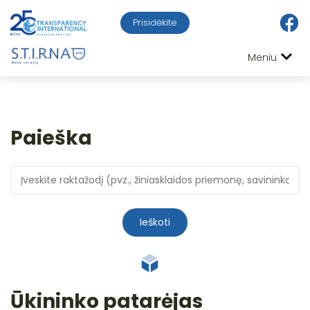
Prisidėkite
Meniu
Paieška
Ieškoti
Ūkininko patarėjas