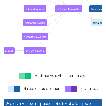
Politikas/ valstybės tarnautojas
Žiniasklaidos priemonė
Savininkas
Grafo vaizdui judinti paspauskite ir vilkite foną pele.