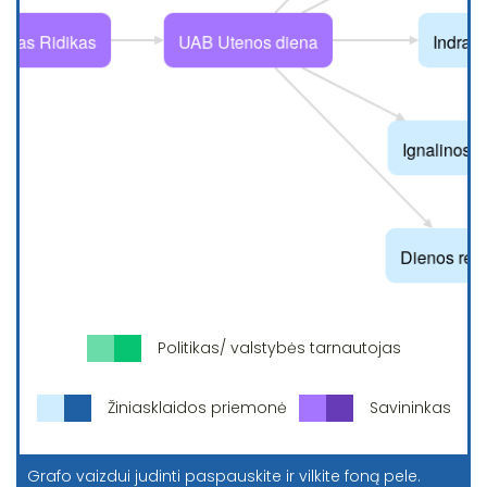
Politikas/ valstybės tarnautojas
Žiniasklaidos priemonė
Savininkas
Grafo vaizdui judinti paspauskite ir vilkite foną pele.