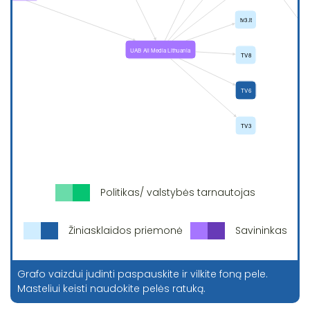
Politikas/ valstybės tarnautojas
Žiniasklaidos priemonė
Savininkas
Grafo vaizdui judinti paspauskite ir vilkite foną pele.
Masteliui keisti naudokite pelės ratuką.