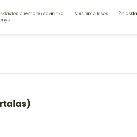
asklaidos priemonių savininkai
Viešinimo lėšos
Žiniaskl
enys
rtalas)