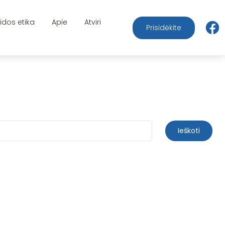
aidos etika
Apie
Atviri
Prisidėkite
Ieškoti