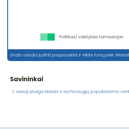
Politikas/ valstybės tarnautojas
Grafo vaizdui judinti paspauskite ir vilkite foną pele. Mastel
Savininkai
1.
viešoji įstaiga Mokslo ir technologijų populiarinimo cen