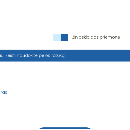
Žiniasklaidos priemonė
iui keisti naudokite pelės ratuką.
tras