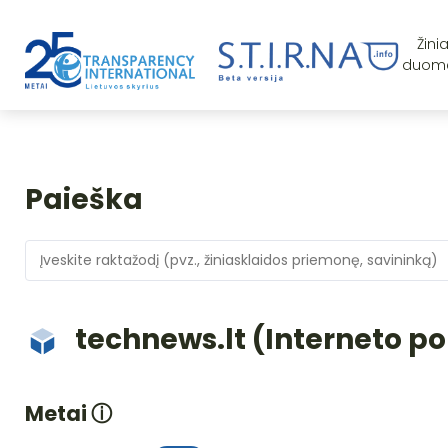
Žini
duom
Paieška
technews.lt (Interneto po
Metai
ⓘ