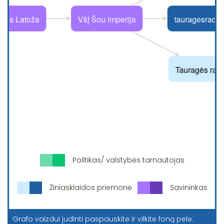
Politikas/ valstybės tarnautojas
Žiniasklaidos priemonė
Savininkas
Grafo vaizdui judinti paspauskite ir vilkite foną pele.