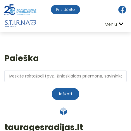
Prisidėkite
Meniu
Paieška
Ieškoti
tauragesradijas.lt