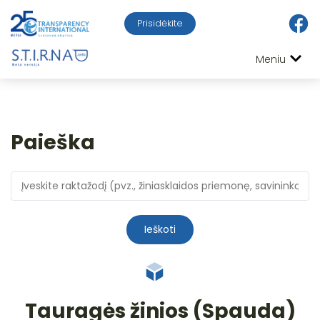
Prisidėkite
Meniu
Paieška
Ieškoti
Tauragės žinios (Spauda)