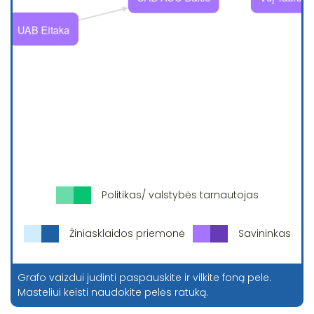
Politikas/ valstybės tarnautojas
Žiniasklaidos priemonė
Savininkas
Grafo vaizdui judinti paspauskite ir vilkite foną pele.
Masteliui keisti naudokite pelės ratuką.