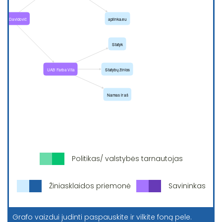
Politikas/ valstybės tarnautojas
Žiniasklaidos priemonė
Savininkas
Grafo vaizdui judinti paspauskite ir vilkite foną pele.