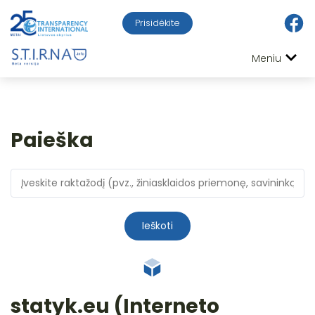
Prisidėkite
Meniu
Paieška
Ieškoti
statyk.eu (Interneto