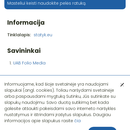
Masteliui keisti naudokite pelės ratuką.
Informacija
Tinklalapis:
statyk.eu
Savininkai
1.
UAB Folio Media
Informuojame, kad šioje svetainėje yra naudojami
slapukai (angl. cookies). Toliau naršydami svetainėje
arba paspausdami mygtuką Sutinku, Jūs sutinkate su
slapukų naudojimu. Savo duotą sutikimą bet kada
Pastebėjote klaidą?
galėsite atšaukti pakeisdami savo interneto naršyklės
nustatymus ir ištrindami įrašytus slapukus. Daugiau
informacijos apie slapukus rasite
čia