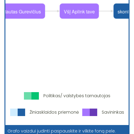
Politikas/ valstybės tarnautojas
Žiniasklaidos priemonė
Savininkas
Grafo vaizdui judinti paspauskite ir vilkite foną pele.