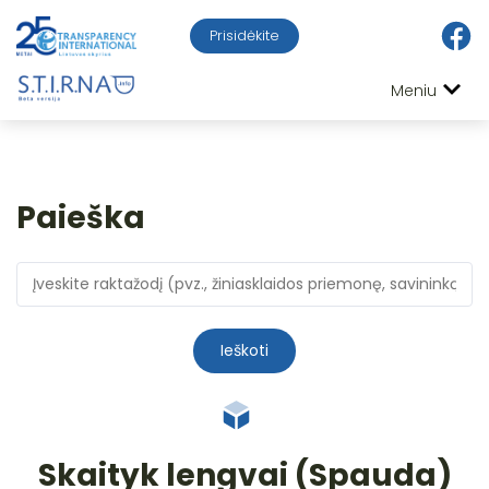
Prisidėkite
Meniu
Paieška
Ieškoti
Skaityk lengvai (Spauda)