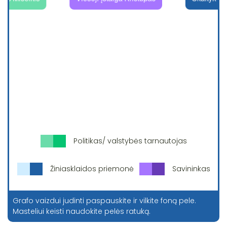
Politikas/ valstybės tarnautojas
Žiniasklaidos priemonė
Savininkas
Grafo vaizdui judinti paspauskite ir vilkite foną pele.
Masteliui keisti naudokite pelės ratuką.