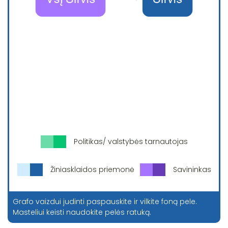
Politikas/ valstybės tarnautojas
Žiniasklaidos priemonė
Savininkas
Grafo vaizdui judinti paspauskite ir vilkite foną pele.
Masteliui keisti naudokite pelės ratuką.