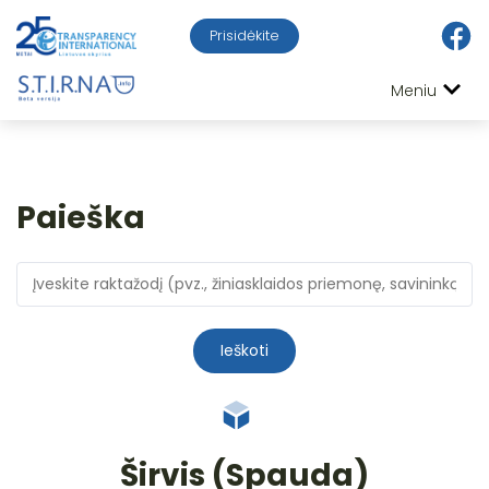
Prisidėkite
Meniu
Paieška
Ieškoti
Širvis (Spauda)