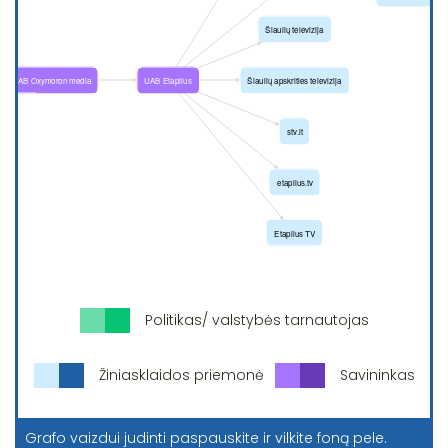
Politikas/ valstybės tarnautojas
Žiniasklaidos priemonė
Savininkas
Grafo vaizdui judinti paspauskite ir vilkite foną pele.