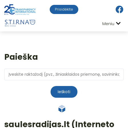
Prisidėkite
Meniu
Paieška
Ieškoti
saulesradijas.lt (Interneto