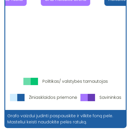
Politikas/ valstybės tarnautojas
Žiniasklaidos priemonė
Savininkas
Grafo vaizdui judinti paspauskite ir vilkite foną pele.
Masteliui keisti naudokite pelės ratuką.