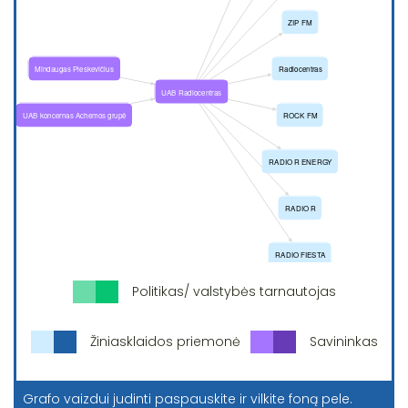
Politikas/ valstybės tarnautojas
Žiniasklaidos priemonė
Savininkas
Grafo vaizdui judinti paspauskite ir vilkite foną pele.