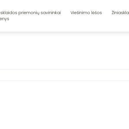
asklaidos priemonių savininkai
Viešinimo lėšos
Žiniaskl
enys