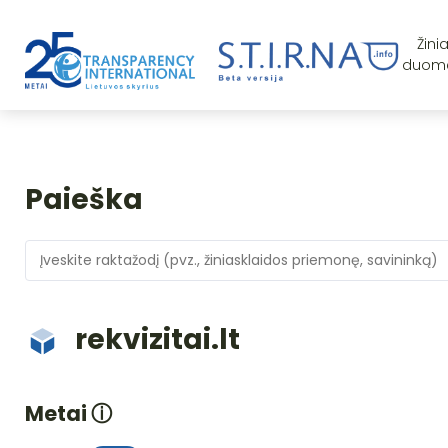
Žini
duom
Paieška
rekvizitai.lt
Metai
ⓘ