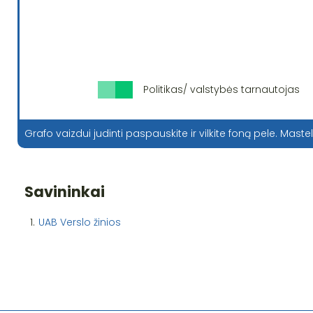
Politikas/ valstybės tarnautojas
Grafo vaizdui judinti paspauskite ir vilkite foną pele. Mastel
Savininkai
1.
UAB Verslo žinios