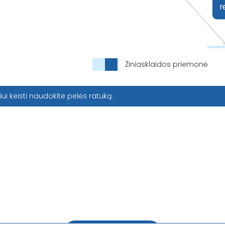
Žiniasklaidos priemonė
iui keisti naudokite pelės ratuką.