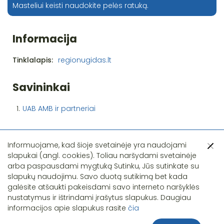
Masteliui keisti naudokite pelės ratuką.
Informacija
Tinklalapis:
regionugidas.lt
Savininkai
1.
UAB AMB ir partneriai
Informuojame, kad šioje svetainėje yra naudojami
slapukai (angl. cookies). Toliau naršydami svetainėje
arba paspausdami mygtuką Sutinku, Jūs sutinkate su
slapukų naudojimu. Savo duotą sutikimą bet kada
Pastebėjote klaidą?
galėsite atšaukti pakeisdami savo interneto naršyklės
nustatymus ir ištrindami įrašytus slapukus. Daugiau
informacijos apie slapukus rasite
čia