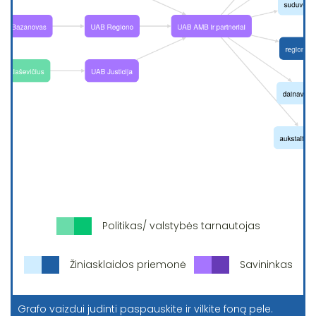
Politikas/ valstybės tarnautojas
Žiniasklaidos priemonė
Savininkas
Grafo vaizdui judinti paspauskite ir vilkite foną pele.