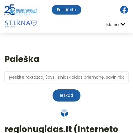
Prisidėkite
Meniu
Paieška
Ieškoti
regionugidas.lt (Interneto