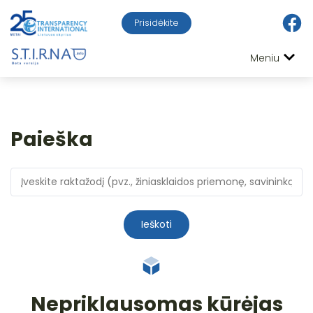
Prisidėkite
Meniu
Paieška
Ieškoti
Nepriklausomas kūrėjas