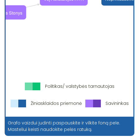
Politikas/ valstybės tarnautojas
Žiniasklaidos priemonė
Savininkas
Grafo vaizdui judinti paspauskite ir vilkite foną pele.
Masteliui keisti naudokite pelės ratuką.