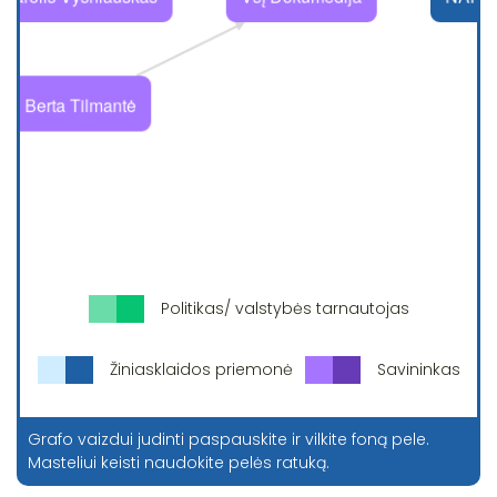
Politikas/ valstybės tarnautojas
Žiniasklaidos priemonė
Savininkas
Grafo vaizdui judinti paspauskite ir vilkite foną pele.
Masteliui keisti naudokite pelės ratuką.