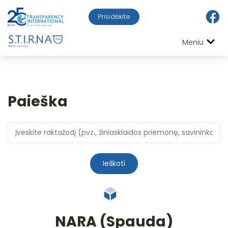
Prisidėkite
Meniu
Paieška
Ieškoti
NARA (Spauda)