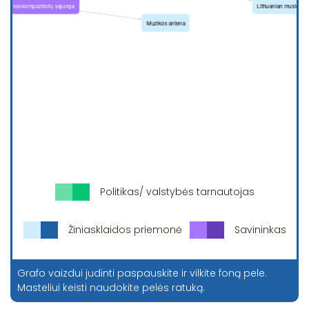
Politikas/ valstybės tarnautojas
Žiniasklaidos priemonė
Savininkas
Grafo vaizdui judinti paspauskite ir vilkite foną pele.
Masteliui keisti naudokite pelės ratuką.