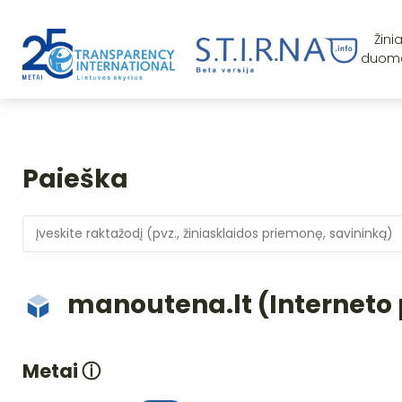
Žini
duom
Paieška
manoutena.lt (Interneto 
Metai
ⓘ