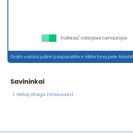
Politikas/ valstybės tarnautojas
Grafo vaizdui judinti paspauskite ir vilkite foną pele. Mastel
Savininkai
1.
Viešoji įstaiga Zarasuose.Lt