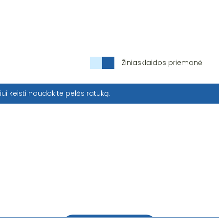
Žiniasklaidos priemonė
iui keisti naudokite pelės ratuką.