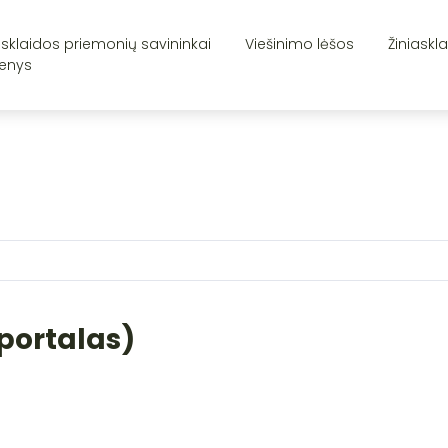
asklaidos priemonių savininkai
Viešinimo lėšos
Žiniaskl
enys
portalas)