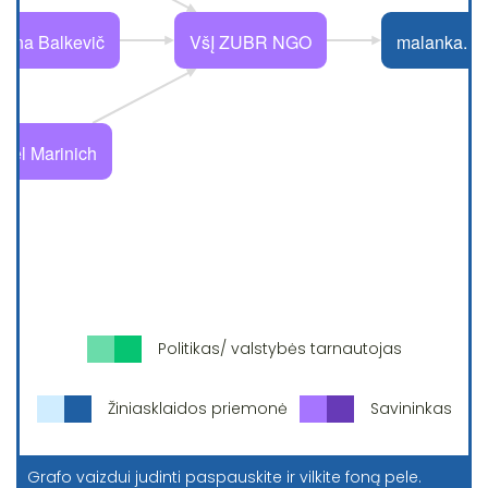
Politikas/ valstybės tarnautojas
Žiniasklaidos priemonė
Savininkas
Grafo vaizdui judinti paspauskite ir vilkite foną pele.