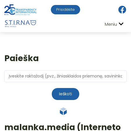
Prisidėkite
Meniu
Paieška
Ieškoti
malanka.media (Interneto