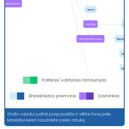
Politikas/ valstybės tarnautojas
Žiniasklaidos priemonė
Savininkas
Grafo vaizdui judinti paspauskite ir vilkite foną pele.
Masteliui keisti naudokite pelės ratuką.