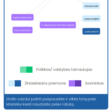
Politikas/ valstybės tarnautojas
Žiniasklaidos priemonė
Savininkas
Grafo vaizdui judinti paspauskite ir vilkite foną pele.
Masteliui keisti naudokite pelės ratuką.