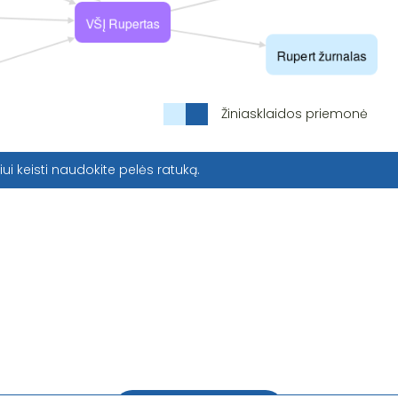
Žiniasklaidos priemonė
iui keisti naudokite pelės ratuką.