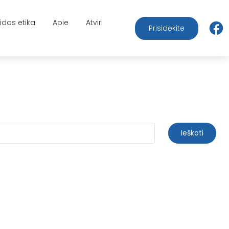
aidos etika
Apie
Atviri
Prisidėkite
Ieškoti