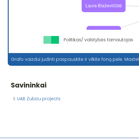
Politikas/ valstybės tarnautojas
Grafo vaizdui judinti paspauskite ir vilkite foną pele. Mastel
Savininkai
1.
UAB Zubizu projects