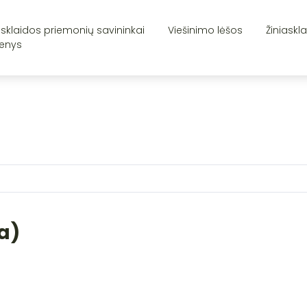
asklaidos priemonių savininkai
Viešinimo lėšos
Žiniaskl
enys
a)