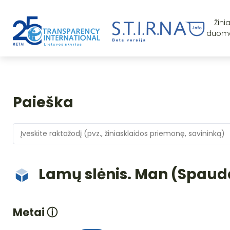
Žini
duom
Paieška
Lamų slėnis. Man (Spaud
Metai
ⓘ