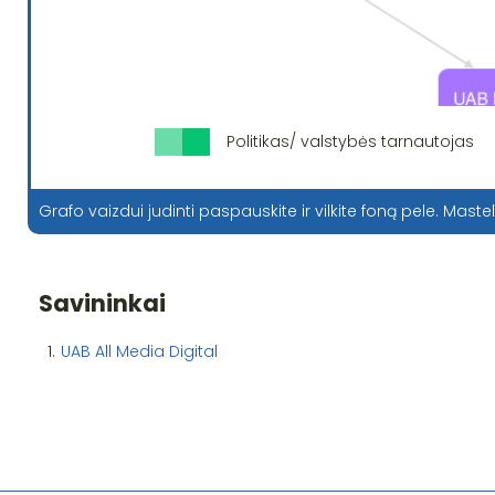
Politikas/ valstybės tarnautojas
Grafo vaizdui judinti paspauskite ir vilkite foną pele. Mastel
Savininkai
1.
UAB All Media Digital