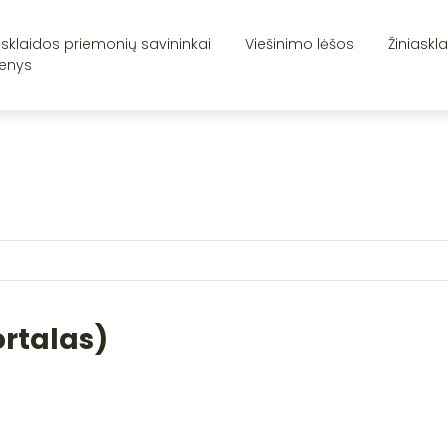
asklaidos priemonių savininkai
Viešinimo lėšos
Žiniaskl
enys
ortalas)