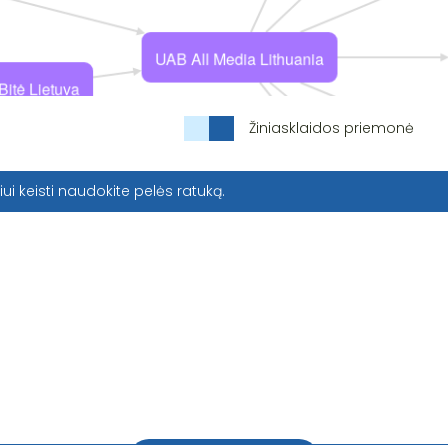
Žiniasklaidos priemonė
iui keisti naudokite pelės ratuką.