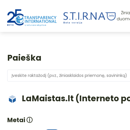
Žini
duom
Paieška
LaMaistas.lt (Interneto p
Metai
ⓘ