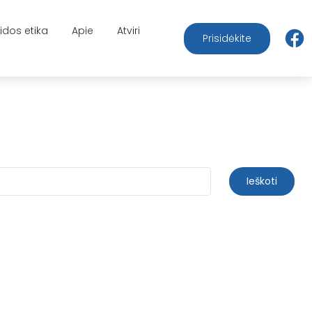
aidos etika
Apie
Atviri
Prisidėkite
Ieškoti