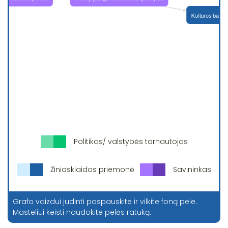
Politikas/ valstybės tarnautojas
Žiniasklaidos priemonė
Savininkas
Grafo vaizdui judinti paspauskite ir vilkite foną pele.
Masteliui keisti naudokite pelės ratuką.