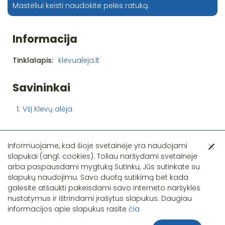
Masteliui keisti naudokite pelės ratuką.
Informacija
Tinklalapis:
klevualeja.lt
Savininkai
1.
VšĮ Klevų alėja
Informuojame, kad šioje svetainėje yra naudojami
slapukai (angl. cookies). Toliau naršydami svetainėje
arba paspausdami mygtuką Sutinku, Jūs sutinkate su
slapukų naudojimu. Savo duotą sutikimą bet kada
Pastebėjote klaidą?
galėsite atšaukti pakeisdami savo interneto naršyklės
nustatymus ir ištrindami įrašytus slapukus. Daugiau
informacijos apie slapukus rasite
čia