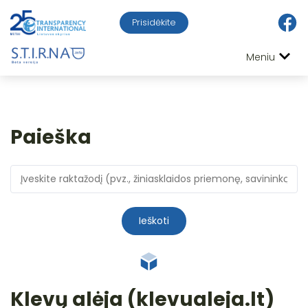
Prisidėkite
Meniu
Paieška
Ieškoti
Klevų alėja (klevualeja.lt)