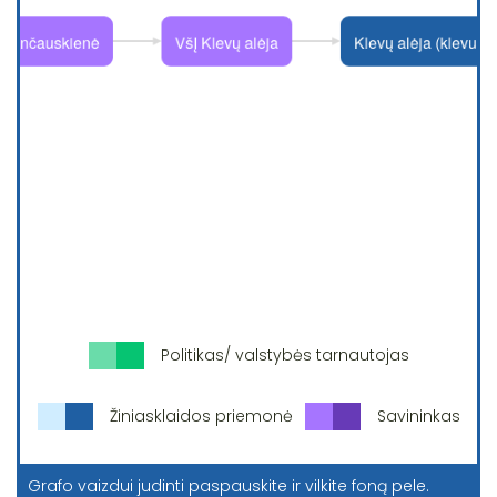
Politikas/ valstybės tarnautojas
Žiniasklaidos priemonė
Savininkas
Grafo vaizdui judinti paspauskite ir vilkite foną pele.