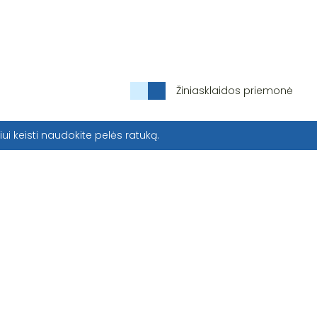
Žiniasklaidos priemonė
iui keisti naudokite pelės ratuką.