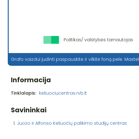
Politikas/ valstybės tarnautojas
Grafo vaizdui judinti paspauskite ir vilkite foną pele. Mastel
Informacija
Tinklalapis:
keliuociucentras.rvb.lt
Savininkai
1.
Juozo ir Alfonso Keliuočių palikimo studijų centras