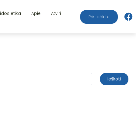
aidos etika
Apie
Atviri
Prisidėkite
Ieškoti