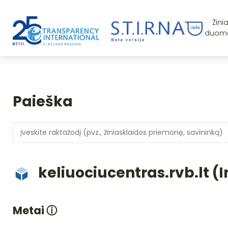
Žini
duom
Paieška
keliuociucentras.rvb.lt (
Metai
ⓘ