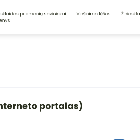
asklaidos priemonių savininkai
Viešinimo lėšos
Žiniaskl
enys
Interneto portalas)