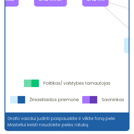
Politikas/ valstybės tarnautojas
Žiniasklaidos priemonė
Savininkas
Grafo vaizdui judinti paspauskite ir vilkite foną pele.
Masteliui keisti naudokite pelės ratuką.