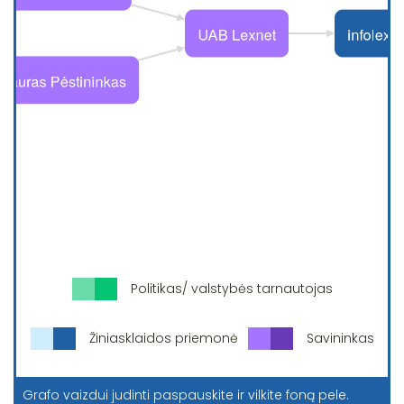
Politikas/ valstybės tarnautojas
Žiniasklaidos priemonė
Savininkas
Grafo vaizdui judinti paspauskite ir vilkite foną pele.