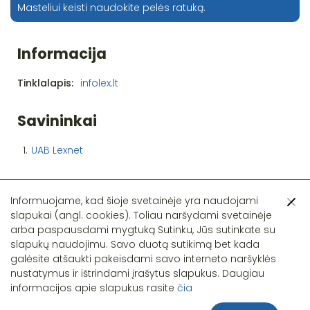
Masteliui keisti naudokite pelės ratuką.
Informacija
Tinklalapis:
infolex.lt
Savininkai
1.
UAB Lexnet
Informuojame, kad šioje svetainėje yra naudojami
slapukai (angl. cookies). Toliau naršydami svetainėje
arba paspausdami mygtuką Sutinku, Jūs sutinkate su
slapukų naudojimu. Savo duotą sutikimą bet kada
Pastebėjote klaidą?
galėsite atšaukti pakeisdami savo interneto naršyklės
nustatymus ir ištrindami įrašytus slapukus. Daugiau
informacijos apie slapukus rasite
čia