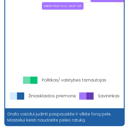
Politikas/ valstybės tarnautojas
Žiniasklaidos priemonė
Savininkas
Grafo vaizdui judinti paspauskite ir vilkite foną pele.
Masteliui keisti naudokite pelės ratuką.