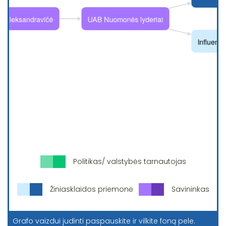
Politikas/ valstybės tarnautojas
Žiniasklaidos priemonė
Savininkas
Grafo vaizdui judinti paspauskite ir vilkite foną pele.