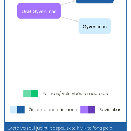
Politikas/ valstybės tarnautojas
Žiniasklaidos priemonė
Savininkas
Grafo vaizdui judinti paspauskite ir vilkite foną pele.