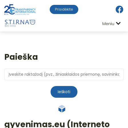
Prisidėkite
Meniu
Paieška
Ieškoti
gyvenimas.eu (Interneto