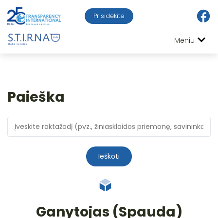
Prisidėkite
Meniu
Paieška
Ieškoti
Ganytojas (Spauda)