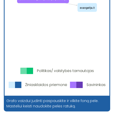
Politikas/ valstybės tarnautojas
Žiniasklaidos priemonė
Savininkas
Grafo vaizdui judinti paspauskite ir vilkite foną pele.
Masteliui keisti naudokite pelės ratuką.