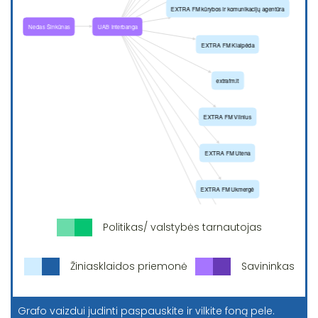
Politikas/ valstybės tarnautojas
Žiniasklaidos priemonė
Savininkas
Grafo vaizdui judinti paspauskite ir vilkite foną pele.