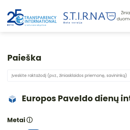
Žini
duom
Paieška
Europos Paveldo dienų in
Metai
ⓘ