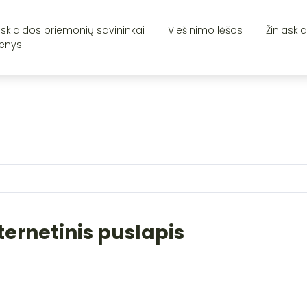
asklaidos priemonių savininkai
Viešinimo lėšos
Žiniaskl
enys
ternetinis puslapis