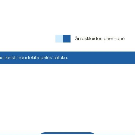
Žiniasklaidos priemonė
iui keisti naudokite pelės ratuką.