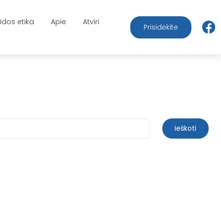
aidos etika
Apie
Atviri
Prisidėkite
Ieškoti