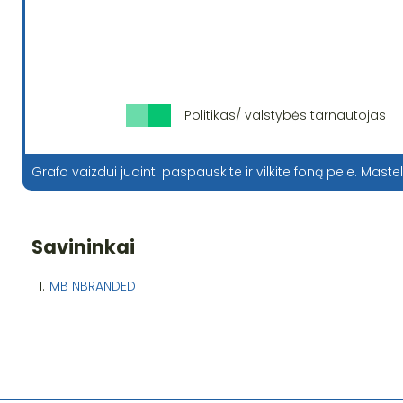
Politikas/ valstybės tarnautojas
Grafo vaizdui judinti paspauskite ir vilkite foną pele. Mastel
Savininkai
1.
MB NBRANDED