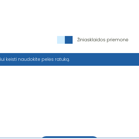
Žiniasklaidos priemonė
iui keisti naudokite pelės ratuką.