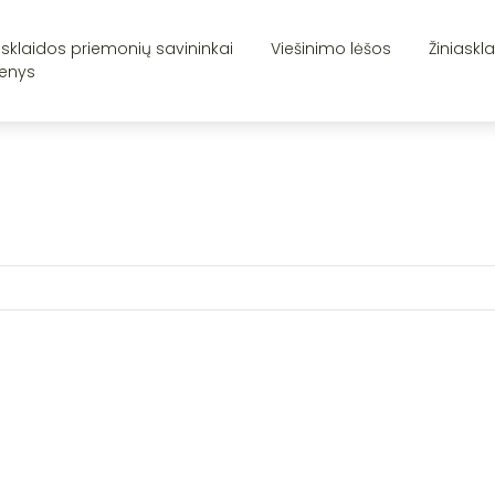
asklaidos priemonių savininkai
Viešinimo lėšos
Žiniaskl
enys