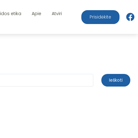
aidos etika
Apie
Atviri
Prisidėkite
Ieškoti