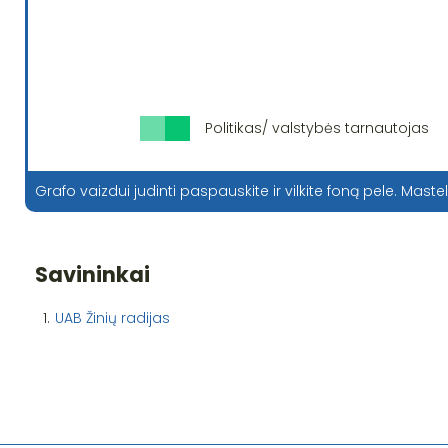
Politikas/ valstybės tarnautojas
Grafo vaizdui judinti paspauskite ir vilkite foną pele. Mastel
Savininkai
1.
UAB Žinių radijas