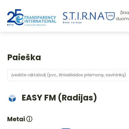
Žini
duom
Paieška
EASY FM (Radijas)
Metai
ⓘ