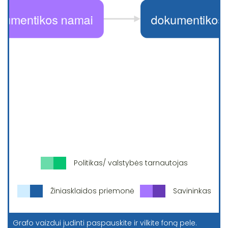
Politikas/ valstybės tarnautojas
Žiniasklaidos priemonė
Savininkas
Grafo vaizdui judinti paspauskite ir vilkite foną pele.