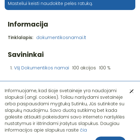
Masteliui keisti naudokite pelės ratuką.
Informacija
Tinklalapis:
dokumentikosnamai.lt
Savininkai
1.
VšĮ Dokumentikos namai
100 akcijos
100 %
Informuojame, kad šioje svetainėje yra naudojami
slapukai (angl. cookies). Toliau naršydami svetainėje
arba paspausdami mygtuką Sutinku, Jūs sutinkate su
slapukų naudojimu. Savo duotą sutikimą bet kada
Pastebėjote klaidą?
galėsite atšaukti pakeisdami savo interneto naršyklės
nustatymus ir ištrindami įrašytus slapukus. Daugiau
informacijos apie slapukus rasite
čia