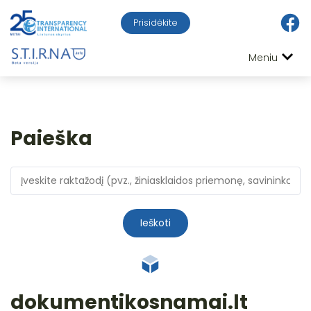
Prisidėkite
Meniu
Paieška
Ieškoti
dokumentikosnamai.lt