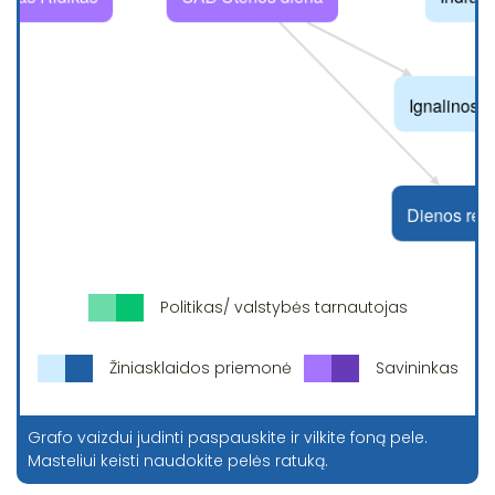
Politikas/ valstybės tarnautojas
Žiniasklaidos priemonė
Savininkas
Grafo vaizdui judinti paspauskite ir vilkite foną pele.
Masteliui keisti naudokite pelės ratuką.