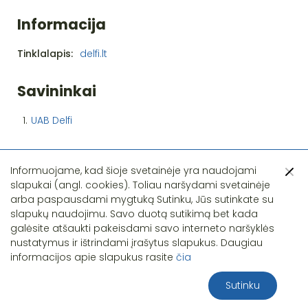
Informacija
Tinklalapis:
delfi.lt
Savininkai
1.
UAB Delfi
Informuojame, kad šioje svetainėje yra naudojami
slapukai (angl. cookies). Toliau naršydami svetainėje
arba paspausdami mygtuką Sutinku, Jūs sutinkate su
slapukų naudojimu. Savo duotą sutikimą bet kada
Pastebėjote klaidą?
galėsite atšaukti pakeisdami savo interneto naršyklės
nustatymus ir ištrindami įrašytus slapukus. Daugiau
informacijos apie slapukus rasite
čia
Sutinku
2026 S.T.I.R.NA