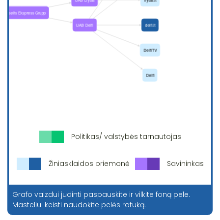
Politikas/ valstybės tarnautojas
Žiniasklaidos priemonė
Savininkas
Grafo vaizdui judinti paspauskite ir vilkite foną pele.
Masteliui keisti naudokite pelės ratuką.