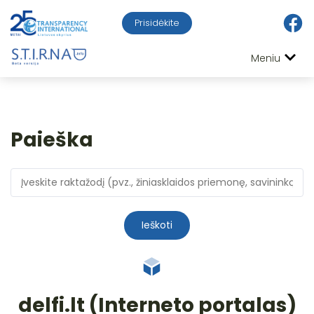
Prisidėkite
Meniu
Paieška
Ieškoti
delfi.lt (Interneto portalas)