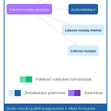
Politikas/ valstybės tarnautojas
Žiniasklaidos priemonė
Savininkas
Grafo vaizdui judinti paspauskite ir vilkite foną pele.