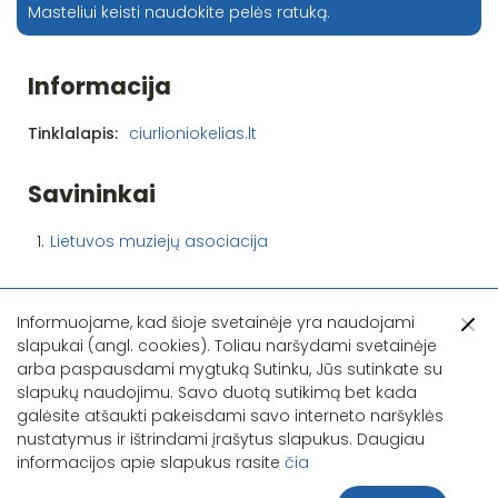
Masteliui keisti naudokite pelės ratuką.
Informacija
Tinklalapis:
ciurlioniokelias.lt
Savininkai
1.
Lietuvos muziejų asociacija
Informuojame, kad šioje svetainėje yra naudojami
slapukai (angl. cookies). Toliau naršydami svetainėje
arba paspausdami mygtuką Sutinku, Jūs sutinkate su
slapukų naudojimu. Savo duotą sutikimą bet kada
Pastebėjote klaidą?
galėsite atšaukti pakeisdami savo interneto naršyklės
nustatymus ir ištrindami įrašytus slapukus. Daugiau
informacijos apie slapukus rasite
čia