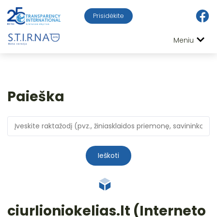
Prisidėkite
Meniu
Paieška
Ieškoti
ciurlioniokelias.lt (Interneto