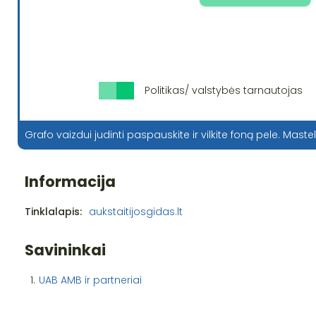
Politikas/ valstybės tarnautojas
Grafo vaizdui judinti paspauskite ir vilkite foną pele. Mastel
Informacija
Tinklalapis:
aukstaitijosgidas.lt
Savininkai
1.
UAB AMB ir partneriai