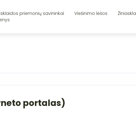
asklaidos priemonių savininkai
Viešinimo lėšos
Žiniaskl
enys
rneto portalas)