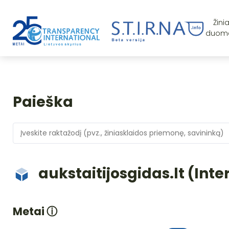
Žini
duom
Paieška
aukstaitijosgidas.lt (Inte
Metai
ⓘ