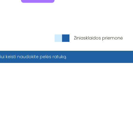
Žiniasklaidos priemonė
iui keisti naudokite pelės ratuką.