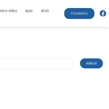
aidos etika
Apie
Atviri
Prisidėkite
Ieškoti