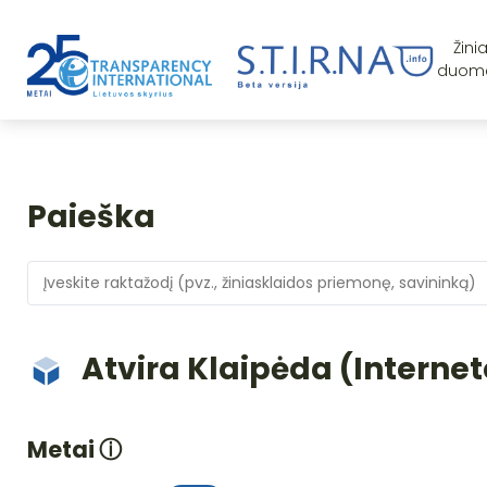
Žini
duom
Paieška
Atvira Klaipėda (Internet
Metai
ⓘ