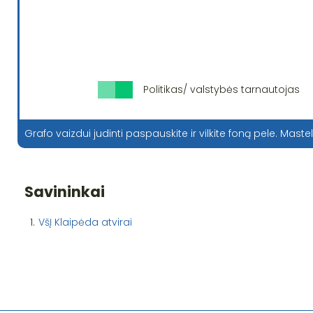
Politikas/ valstybės tarnautojas
Grafo vaizdui judinti paspauskite ir vilkite foną pele. Mastel
Savininkai
1.
VšĮ Klaipėda atvirai