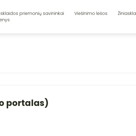
asklaidos priemonių savininkai
Viešinimo lėšos
Žiniaskl
enys
o portalas)