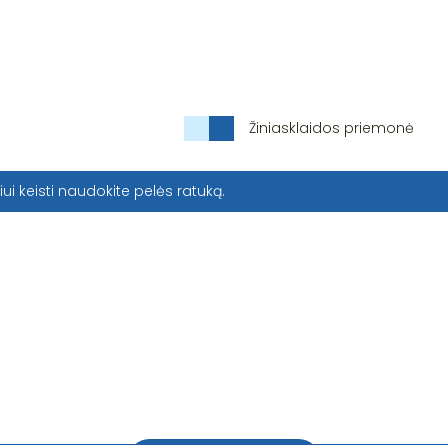
Žiniasklaidos priemonė
iui keisti naudokite pelės ratuką.