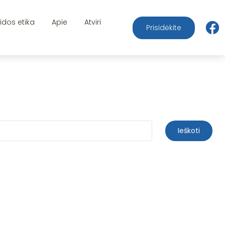
aidos etika
Apie
Atviri
Prisidėkite
Ieškoti