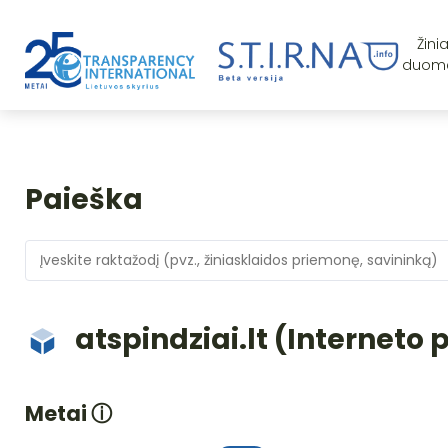
Žini
duom
Paieška
atspindziai.lt (Interneto 
Metai
ⓘ