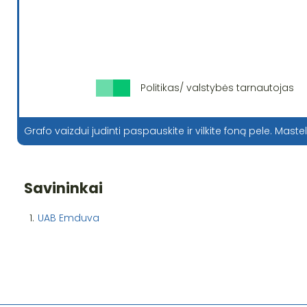
Politikas/ valstybės tarnautojas
Grafo vaizdui judinti paspauskite ir vilkite foną pele. Mastel
Savininkai
1.
UAB Emduva