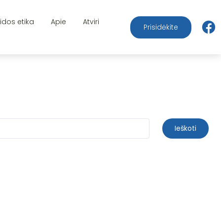
aidos etika
Apie
Atviri
Prisidėkite
Ieškoti