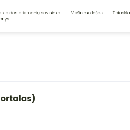
asklaidos priemonių savininkai
Viešinimo lėšos
Žiniaskl
enys
portalas)