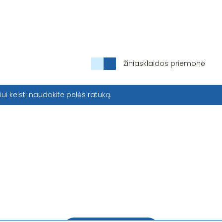
Žiniasklaidos priemonė
iui keisti naudokite pelės ratuką.