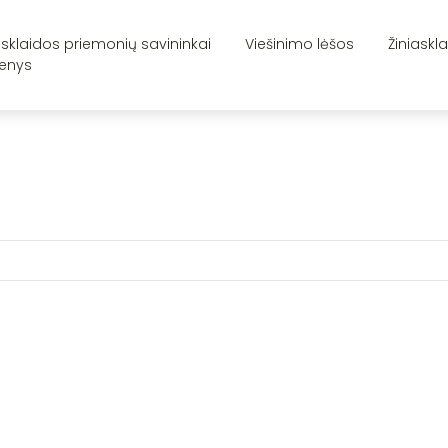
asklaidos priemonių savininkai
Viešinimo lėšos
Žiniaskl
enys