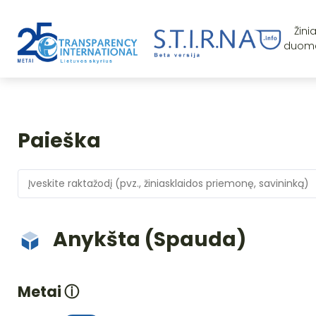
Žini
duom
Paieška
Anykšta (Spauda)
Metai
ⓘ