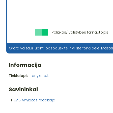
Politikas/ valstybės tarnautojas
Grafo vaizdui judinti paspauskite ir vilkite foną pele. Mastel
Informacija
Tinklalapis:
anyksta.lt
Savininkai
1.
UAB Anykštos redakcija