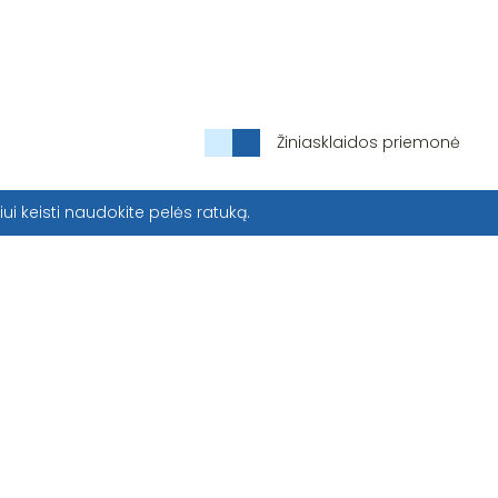
Žiniasklaidos priemonė
iui keisti naudokite pelės ratuką.