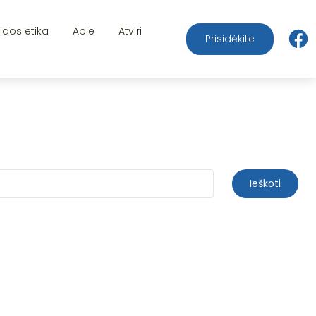
aidos etika
Apie
Atviri
Prisidėkite
Ieškoti