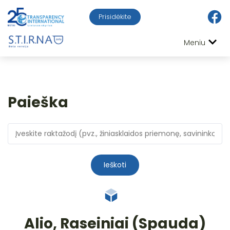
Prisidėkite
Meniu
Paieška
Ieškoti
Alio, Raseiniai (Spauda)