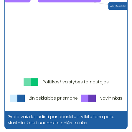
Politikas/ valstybės tarnautojas
Žiniasklaidos priemonė
Savininkas
Grafo vaizdui judinti paspauskite ir vilkite foną pele.
Masteliui keisti naudokite pelės ratuką.