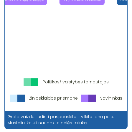
Politikas/ valstybės tarnautojas
Žiniasklaidos priemonė
Savininkas
Grafo vaizdui judinti paspauskite ir vilkite foną pele.
Masteliui keisti naudokite pelės ratuką.